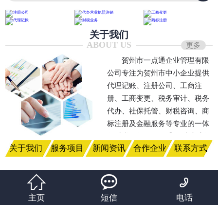
关于我们
ABOUT US
更多
贺州市一点通企业管理有限
公司专注为贺州市中小企业提供
代理记账、注册公司、工商注
册、工商变更、税务审计、税务
代办、社保托管、财税咨询、商
标注册及金融服务等专业的一体
化财税服务。公司秉承‘为客户提
关于我们
服务项目
新闻资讯
合作企业
联系方式
供更专业、严谨、全面靠的服
务，持续为客户创造价值与财
富’的企业经营理念，坚持以‘用



心服务客户’的行动宣言，利用自
主页
短信
电话
己的专业不断开拓，严格依据相
关法律条文开展综合业务服务，