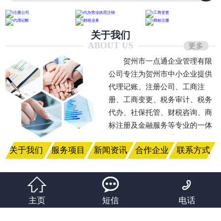
关于我们
ABOUT US
更多
贺州市一点通企业管理有限
公司专注为贺州市中小企业提供
代理记账、注册公司、工商注
册、工商变更、税务审计、税务
代办、社保托管、财税咨询、商
标注册及金融服务等专业的一体
化财税服务。公司秉承‘为客户提
关于我们
服务项目
新闻资讯
合作企业
联系方式
供更专业、严谨、全面靠的服
务，持续为客户创造价值与财
富’的企业经营理念，坚持以‘用



心服务客户’的行动宣言，利用自
主页
短信
电话
己的专业不断开拓，严格依据相
关法律条文开展综合业务服务，